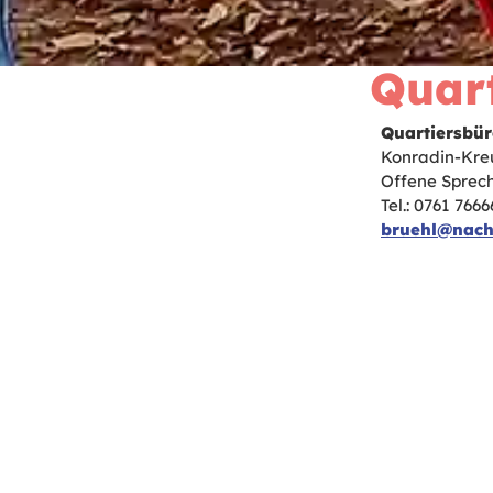
Quart
Quartiersbür
Konradin-Kreut
Offene Sprechz
Tel.: 0761 766
bruehl@nach