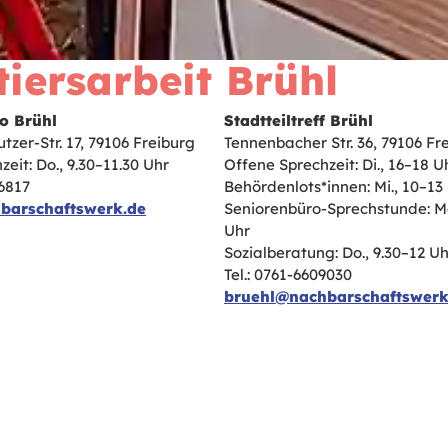
iers­arbeit Brühl
o Brühl
S
tadtteiltreff Brühl
zer-Str. 17, 79106 Freiburg
Tennenbacher Str. 36, 79106 Fr
eit: Do., 9.30–11.30 Uhr
Offene Sprechzeit: Di., 16–18 U
66817
Behördenlots*innen: Mi., 10–13
barschaftswerk.de
Seniorenbüro-Sprechstunde: Mo
Uhr
Sozialberatung: Do., 9.30–12 Uh
Tel.: 0761-6609030
bruehl@nachbarschaftswerk