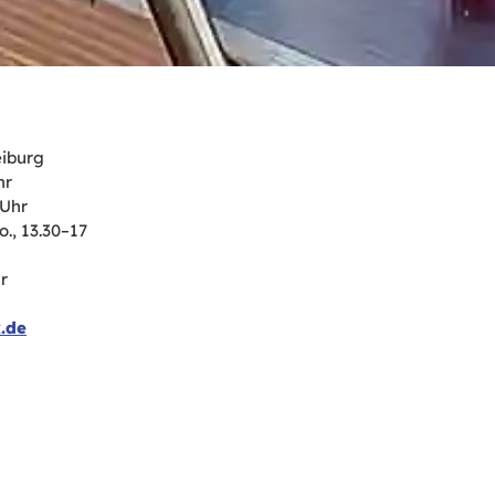
eiburg
hr
 Uhr
., 13.30–17
r
.de